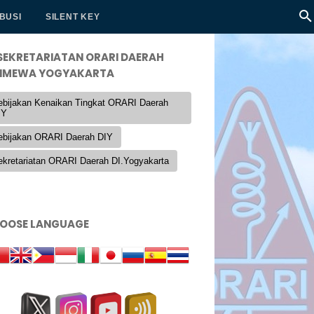
BUSI
SILENT KEY
SEKRETARIATAN ORARI DAERAH
TIMEWA YOGYAKARTA
ebijakan Kenaikan Tingkat ORARI Daerah
IY
ebijakan ORARI Daerah DIY
ekretariatan ORARI Daerah DI.Yogyakarta
OOSE LANGUAGE