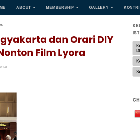
ME
ABOUT
MEMBERSHIP
GALLERY
KONTRI
ws
KE
IS
ogyakarta dan Orari DIY
K
Nonton Film Lyora
D
K
entar
S
CH