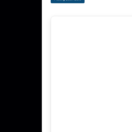
‎ ‎ ‎ ‎ ‎ ‎ ‎ ‎ ‎ ‎ ‎ ‎ ‎ ‎ ‎ ‎ ‎ ‎ ‎ ‎ ‎ ‎ ‎ ‎ ‎ ‎ ‎ ‎ ‎ ‎ ‎ ‎ ‎ ‎ ‎ ‎ ‎ ‎ ‎ ‎