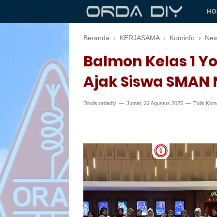
HO
Beranda
›
KERJASAMA
›
Kominfo
›
Ne
Balmon Kelas 1 Y
Ajak Siswa SMAN 
Ditulis
ordadiy
Jumat, 22 Agustus 2025
Tulis Kom