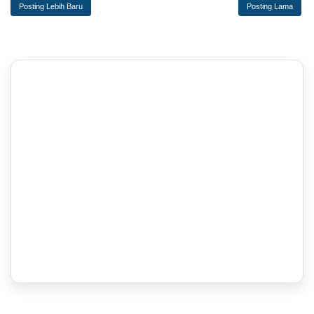
Posting Lebih Baru
Posting Lama
‎ ‎ ‎ ‎ ‎ ‎ ‎ ‎ ‎ ‎ ‎ ‎ ‎ ‎ ‎ ‎ ‎ ‎ ‎ ‎ ‎ ‎ ‎ ‎ ‎ ‎ ‎ ‎ ‎ ‎ ‎ ‎ ‎ ‎ ‎ ‎ ‎ ‎ ‎ ‎ ‎ ‎ ‎ ‎ ‎ ‎ ‎ ‎ ‎ ‎